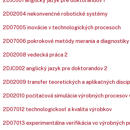
2DJC001 anglický jazyk pre doktorandov 1
2D02004 nekonvenčné robotické systémy
2D07005 inovácie v technologických procesoch
2D07006 pokrokové metódy merania a diagnostiky v
2D02008 vedecká práca 2
2DJC002 anglický jazyk pre doktorandov 2
2D02009 transfer teoretických a aplikačných discip
2D02010 počítačová simulácia výrobných procesov v
2D07012 technologickosť a kvalita výrobkov
2D07013 experimentálna verifikácia vo výrobných 