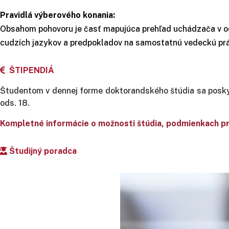
Pravidlá výberového konania:
Obsahom pohovoru je časť mapujúca prehľad uchádzača v odb
cudzích jazykov a predpokladov na samostatnú vedeckú prá
ŠTIPENDIÁ
Študentom v dennej forme doktorandského štúdia sa poskytu
ods. 18.
Kompletné informácie o možnosti štúdia, podmienkach prij
Študijný poradca