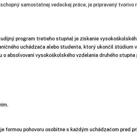
schopný samostatnej vedeckej práce, je pripravený tvorivo r
udijný program tretieho stupňa) je získanie vysokoškolskéh
raničného uchádzača alebo študenta, ktorý ukončil štúdium v
u o absolvovaní vysokoškolského vzdelania druhého stupňa p
aním.
e formou pohovoru osobitne s každým uchádzačom pred pri