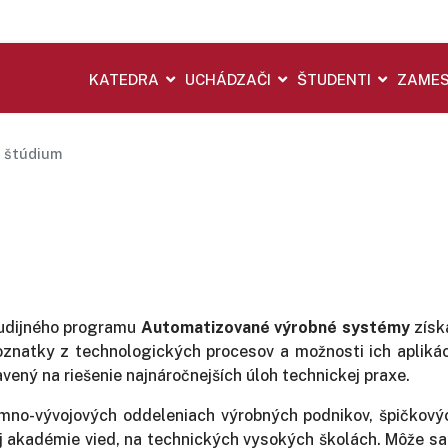
KATEDRA
UCHÁDZAČI
ŠTUDENTI
ZAMES
 štúdium
tudijného programu
Automatizované výrobné systémy
získa
znatky z technologických procesov a možnosti ich aplikáci
ený na riešenie najnáročnejších úloh technickej praxe.
no-vývojových oddeleniach výrobných podnikov, špičkovýc
 akadémie vied, na technických vysokých školách. Môže sa 