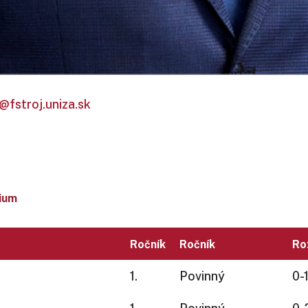
@fstroj.uniza.sk
ium
Ročník
Ročník
Ro
1.
Povinný
0-1