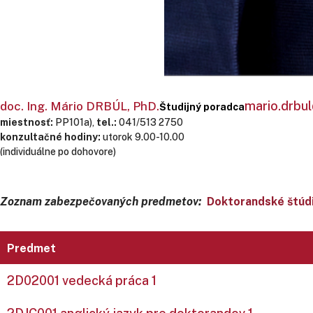
mario.drbul
doc. Ing. Mário DRBÚL, PhD.
Študijný poradca
miestnosť:
PP101a),
tel.:
041/513 2750
konzultačné hodiny:
utorok 9.00-10.00
(individuálne po dohovore)
Zoznam zabezpečovaných predmetov:
Doktorandské štúd
Predmet
2D02001 vedecká práca 1