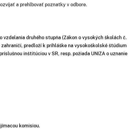
ozvíjať a prehlbovať poznatky v odbore.
o vzdelania druhého stupňa (Zákon o vysokých školách č.
 zahraničí, predloží k prihláške na vysokoškolské štúdium
ríslušnou inštitúciou v SR, resp. požiada UNIZA o uznanie
jímacou komisiou.