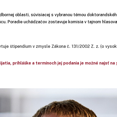
ornej oblasti, súvisiacej s vybranou témou doktorandského 
cu. Poradie uchádzačov zostavuje komisia v tajnom hlasova
je štipendium v zmysle Zákona č. 131/2002 Z. z. (o vysoký
atia, prihláške a termínoch jej podania je možné najsť na