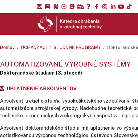
Domov
UCHÁDZAČI
ŠTUDIJNE PROGRAMY
Doktorandské
AUTOMATIZOVANÉ VÝROBNÉ SYSTÉMY
Doktorandské štúdium (3. stupeň)
UPLATNENIE ABSOLVENTOV
Absolvent tretieho stupňa vysokoškolského vzdelávania š
automatizácie strojárskej výroby. Nadobudne teoretické po
technicko–ekonomických a ekologických aspektov. Je priprav
Absolvent doktorandského štúdia má uplatnenie vo výskum
sofistikovanou výrobnou technológiou, ústavoch Slovenskej