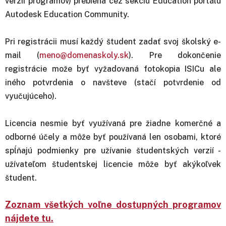
verzií programov) prebieha cez sekciu Education portálu
Autodesk Education Community.
Pri registrácii musí každý študent zadať svoj školský e-
mail (
meno@domenaskoly.sk
). Pre dokončenie
registrácie može byť vyžadovaná fotokopia ISICu ale
iného potvrdenia o navšteve (stačí potvrdenie od
vyučujúceho).
Licencia nesmie byť využívaná pre žiadne komerčné a
odborné účely a môže byť používaná len osobami, ktoré
spĺňajú podmienky pre užívanie študentských verzií -
užívateľom študentskej licencie môže byť akýkoľvek
študent.
Zoznam všetkých voľne dostupných programov
nájdete tu.