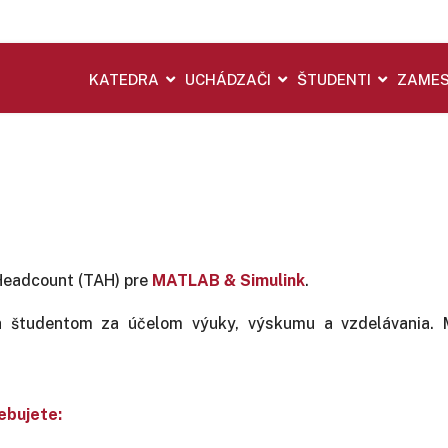
KATEDRA
UCHÁDZAČI
ŠTUDENTI
ZAMES
 Headcount (TAH) pre
MATLAB & Simulink
.
a študentom za účelom výuky, výskumu a vzdelávania. M
ebujete: