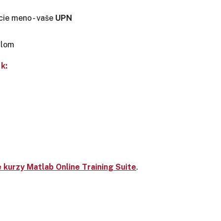
cie meno - vaše
UPN
ilom
k:
e kurzy Matlab Online Training Suite
.